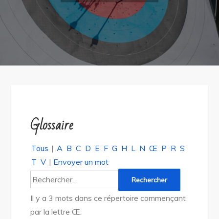
Glossaire
Tous
|
A
B
C
D
E
F
G
H
L
N
Œ
P
R
S
T
V
|
Envoyer un mot
Il y a 3 mots dans ce répertoire commençant
par la lettre Œ.