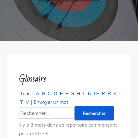
Glossaire
Tous
|
A
B
C
D
E
F
G
H
L
N
Œ
P
R
S
T
V
|
Envoyer un mot
Il y a 3 mots dans ce répertoire commençant
par la lettre S.