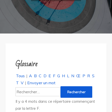
Glossaire
Tous
|
A
B
C
D
E
F
G
H
L
N
Œ
P
R
S
T
V
|
Envoyer un mot
Il y a 4 mots dans ce répertoire commençant
par la lettre F.